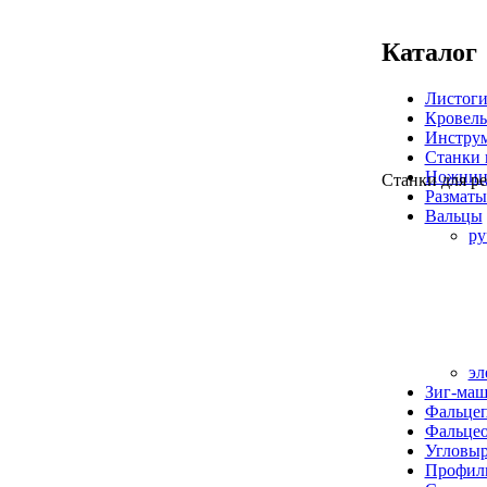
Каталог
Листог
Кровель
Инстру
Станки 
Ножниц
Станки для ре
Разматы
Вальцы
ру
эл
Зиг-ма
Фальцеп
Фальце
Угловыр
Профили