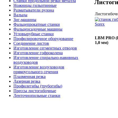
Станки продольной резки металла
Листог
Ножницы гильотинные
Разматыватели рулона
Листогибочн
Вальцы
Зиг-машины
Фальцепрокатные станки
Фальцеосадочные машины
Угловырубные станки
LBM PRO (П
Профилировочное оборудование
1,0 мм)
Соединение листов
Изготовление сегментных отводов
Изготовление гофроколена
Изготовление спирально-навивных
воздуховодов
Изготовление воздуховодов
прямоугольного сечения
Плазменная резка
Лазерная резка
Профилегибы (трубогибы)
Прессы листогибочные
Ленточнопильные станки