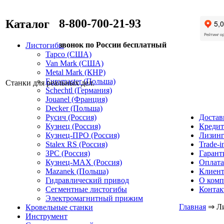
8-800-700-21-93
Каталог
звонок по России бесплатный
Листогибы
Tapco (США)
Van Mark (США)
Metal Mark (КНР)
Euromaster (Польша)
Станки для реальных дел.
Schechtl (Германия)
Jouanel (Франция)
Decker (Польша)
Русич (Россия)
Достав
Кузнец (Россия)
Кредит
Кузнец-ПРО (Россия)
Лизин
Stalex RS (Россия)
Trade-i
ЗРС (Россия)
Гарант
Кузнец-MAX (Россия)
Оплата
Mazanek (Польша)
Клиен
Гидравлический привод
О ком
Сегментные листогибы
Контак
Электромагнитный прижим
Главная
⇒
Л
Кровельные станки
Инструмент