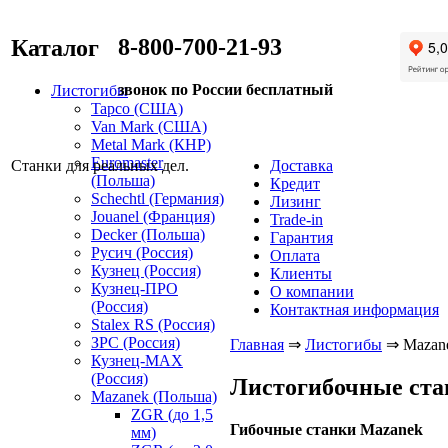
8-800-700-21-93
Каталог
звонок по России бесплатный
Листогибы
Tapco (США)
Van Mark (США)
Metal Mark (КНР)
Euromaster
Станки для реальных дел.
Доставка
(Польша)
Кредит
Schechtl (Германия)
Лизинг
Jouanel (Франция)
Trade-in
Decker (Польша)
Гарантия
Русич (Россия)
Оплата
Кузнец (Россия)
Клиенты
Кузнец-ПРО
О компании
(Россия)
Контактная информация
Stalex RS (Россия)
ЗРС (Россия)
Главная
⇒
Листогибы
⇒
Mazan
Кузнец-MAX
(Россия)
Листогибочные ста
Mazanek (Польша)
ZGR (до 1,5
Гибочные станки Mazanek
мм)