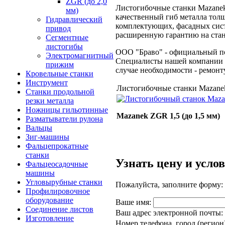
ZGR (до 2,0
Листогибочные станки Mazanek
мм)
качественный гиб металла тол
Гидравлический
комплектующих, фасадных сист
привод
расширенную гарантию на станк
Сегментные
листогибы
ООО "Браво" - официальный п
Электромагнитный
Специалисты нашей компании ок
прижим
случае необходимости - ремонту
Кровельные станки
Инструмент
Листогибочные станки Mazane
Станки продольной
резки металла
Ножницы гильотинные
Mazanek ZGR 1,5
(до 1,5 мм)
Разматыватели рулона
Вальцы
Зиг-машины
Фальцепрокатные
станки
Узнать цену и усло
Фальцеосадочные
машины
Угловырубные станки
Пожалуйста, заполните форму:
Профилировочное
оборудование
Ваше имя:
Соединение листов
Ваш адрес электронной почты:
Изготовление
Hoмep телeфoна, гopoд (региoн